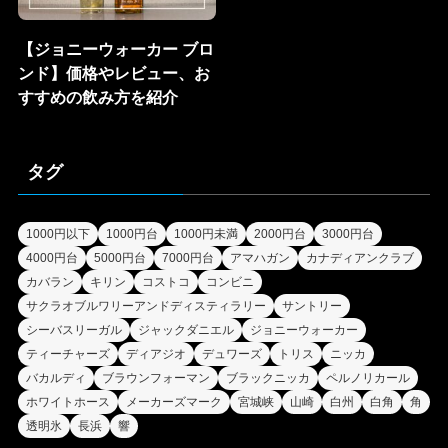
【ジョニーウォーカー ブロ
ンド】価格やレビュー、お
すすめの飲み方を紹介
タグ
1000円以下
1000円台
1000円未満
2000円台
3000円台
4000円台
5000円台
7000円台
アマハガン
カナディアンクラブ
カバラン
キリン
コストコ
コンビニ
サクラオブルワリーアンドディスティラリー
サントリー
シーバスリーガル
ジャックダニエル
ジョニーウォーカー
ティーチャーズ
ディアジオ
デュワーズ
トリス
ニッカ
バカルディ
ブラウンフォーマン
ブラックニッカ
ペルノリカール
ホワイトホース
メーカーズマーク
宮城峡
山崎
白州
白角
角
透明氷
長浜
響