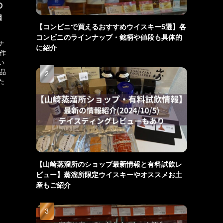
の
自
【コンビニで買えるおすすめウイスキー5選】各
コンビニのラインナップ・銘柄や値段も具体的
ナ
に紹介
に作
い
商品
た
【山崎蒸溜所のショップ最新情報と有料試飲レ
ビュー】蒸溜所限定ウイスキーやオススメお土
産もご紹介