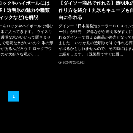
ロックやハイボールには
【ダイソー商品で作れる】透明氷
事！透明氷の魅力や種類
作り方を紹介！丸氷もキューブも
ィックなど)を解説
由に作れる
キーをロックやハイボールで頼む
ダイソー「日本製発泡クーラーＢＯＸイン
氷に入ってきます。 ウイスキ
ー付」が終売... 残念ながら透明氷がすぐ
は透明な氷がいいって聞きませ
れるダイソーで買える商品が終売となって
んで透明な氷がいいの？ 氷の形
ました... いつか別の透明氷がすぐ作れる
があるんだろう？ ロックでウ
が出るかもしれませんので、その時にはま
のが大好きな私が、...
ご紹介します。 ↓既製品ですぐに透...
2024年2月19日
1