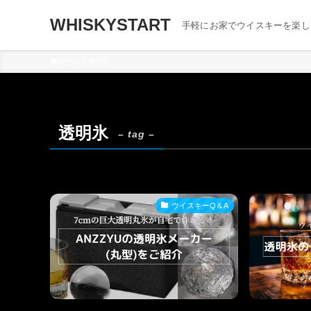
WHISKYSTART
手軽にお家でウイスキーを楽し
ホーム
透明氷
透明氷
– tag –
ウイスキーQ＆A