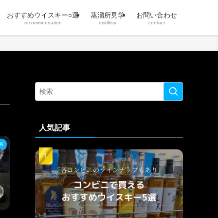
おすすめウイスキー○選
蒸溜所見学
お問い合わせ
recommendation
distillery
contact
人気記事
A