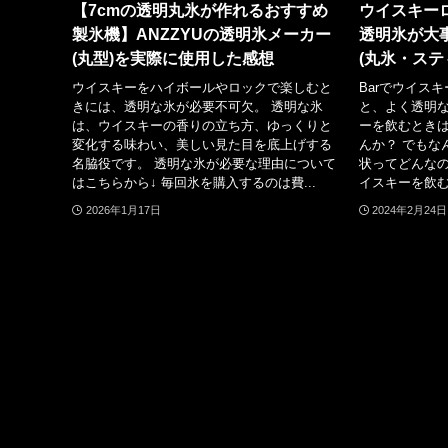
【7cmの透明丸氷が作れるおすすめ
ウイスキー
製氷機】ANZZYUの透明氷メーカー
透明氷が大
(丸型)を実際に使用した感想
(丸氷・ステ
ウイスキーをハイボールやロックで楽しむと
Barでウイス
きには、透明な氷が必要不可欠。 透明な氷
と、よく透明な
は、ウイスキーの香りの立ち方、ゆっくりと
ーを飲むとき
変化する味わい、美しい見た目を底上げする
んか？ でもな
名脇役です。 透明な氷が必要な理由について
状ってどんなの
はこちらから↓ 毎回氷を購入するのは費...
イスキーを飲む
2026年1月17日
2024年2月24日