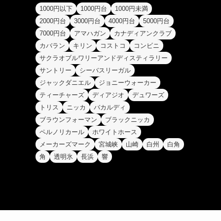
1000円以下
1000円台
1000円未満
2000円台
3000円台
4000円台
5000円台
7000円台
アマハガン
カナディアンクラブ
カバラン
キリン
コストコ
コンビニ
サクラオブルワリーアンドディスティラリー
サントリー
シーバスリーガル
ジャックダニエル
ジョニーウォーカー
ティーチャーズ
ディアジオ
デュワーズ
トリス
ニッカ
バカルディ
ブラウンフォーマン
ブラックニッカ
ペルノリカール
ホワイトホース
メーカーズマーク
宮城峡
山崎
白州
白角
角
透明氷
長浜
響