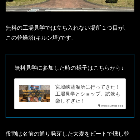
無料の工場見学では立ち入れない場所１つ目が、
この乾燥塔(キルン塔)です。
無料見学に参加した時の様子はこちらから↓
宮城峡蒸溜所に行ってきた！
工場見学とショップ、試飲も
楽しすぎた！
kyon-studying-blog
役割は名前の通り発芽した大麦をピートで燻し乾