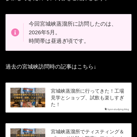
今回宮城峡蒸溜所に訪問したのは、
2026年5月。
時間帯は昼過ぎ頃です。
過去の宮城峡訪問時の記事はこちら↓
宮城峡蒸溜所に行ってきた！工場
見学とショップ、試飲も楽しすぎ
た！
kyon-studying-blog
宮城峡蒸溜所でティスティング＆