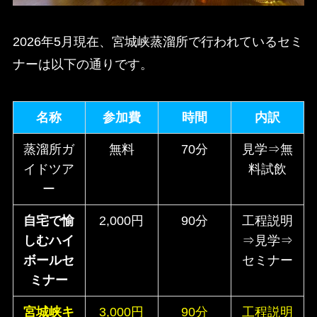
2026年5月現在、宮城峡蒸溜所で行われているセミ
ナーは以下の通りです。
名称
参加費
時間
内訳
蒸溜所ガ
無料
70分
見学⇒無
イドツア
料試飲
ー
自宅で愉
2,000円
90分
工程説明
しむハイ
⇒見学⇒
ボールセ
セミナー
ミナー
宮城峡キ
3,000円
90分
工程説明