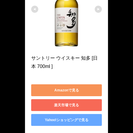
知多
サントリー ウイスキー 知多 [日
本 700ml ]
4901777279421
Amazonで見る
楽天市場で見る
Yahoo!ショッピングで見る