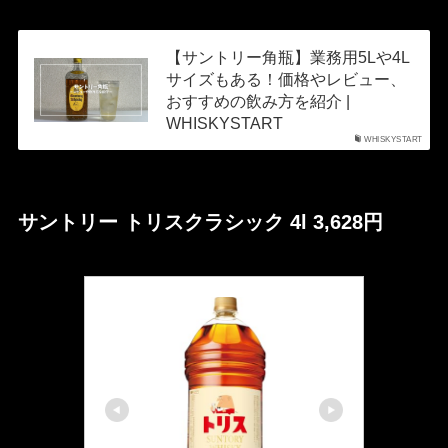
【サントリー角瓶】業務用5Lや4L
サイズもある！価格やレビュー、
おすすめの飲み方を紹介 |
WHISKYSTART
WHISKYSTART
サントリー トリスクラシック 4l 3,628円