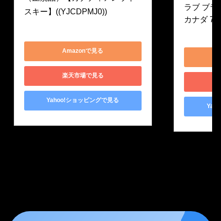
ラブ ブラ
スキー】((YJCDPMJ0))
カナダ 700
YJCDPMJ0
0080686817
Amazonで見る
楽天市場で見る
Yahoo!ショッピングで見る
Yah