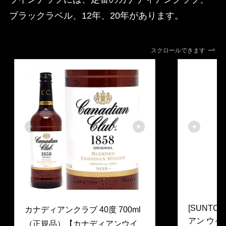
ブラックラベル、12年、20年があります。
スクロールできます
CANADIAN
ヴェリタス
[SUNTOR
カナディアンクラブ 40度 700ml
アン ウイ
（正規品）【カナディアンウイ