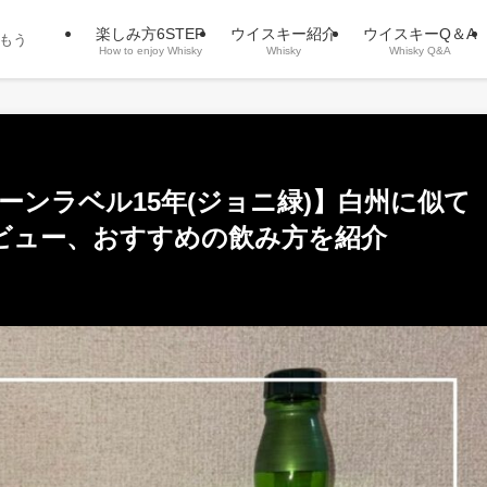
楽しみ方6STEP
ウイスキー紹介
ウイスキーQ＆A
もう
How to enjoy Whisky
Whisky
Whisky Q&A
ーンラベル15年(ジョニ緑)】白州に似て
ビュー、おすすめの飲み方を紹介