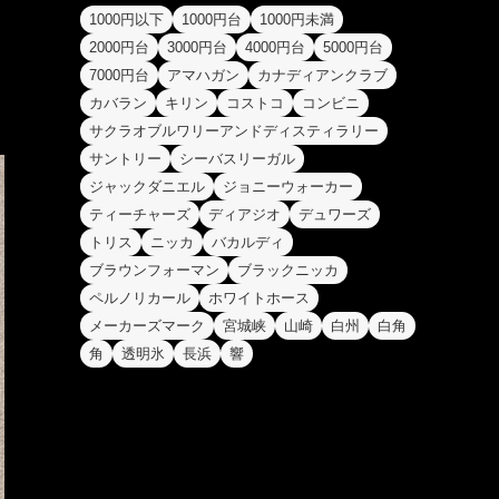
1000円以下
1000円台
1000円未満
2000円台
3000円台
4000円台
5000円台
7000円台
アマハガン
カナディアンクラブ
カバラン
キリン
コストコ
コンビニ
サクラオブルワリーアンドディスティラリー
サントリー
シーバスリーガル
ジャックダニエル
ジョニーウォーカー
ティーチャーズ
ディアジオ
デュワーズ
トリス
ニッカ
バカルディ
ブラウンフォーマン
ブラックニッカ
ペルノリカール
ホワイトホース
メーカーズマーク
宮城峡
山崎
白州
白角
角
透明氷
長浜
響