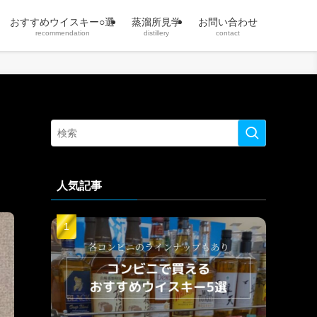
おすすめウイスキー○選
蒸溜所見学
お問い合わせ
recommendation
distillery
contact
人気記事