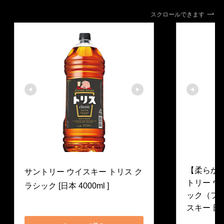
スクロールできます
トリス
トリス
【柔らか
サントリー ウイスキー トリス ク
トリー ウ
ラシック [日本 4000ml ]
ック（フル
tutui20190824090
スキー 日本 