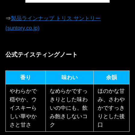
⇒
製品ラインナップ トリス サントリー
(suntory.co.jp)
公式テイスティングノート
香り
味わい
余韻
やわらかで
なめらかですっ
ほのかな甘
穏やか、ウ
きりとした味わ
み、さわや
イスキーら
いの中にも、飲
かですっき
しい華やか
み飽きしないコ
りとした後
さと甘さ
ク
口